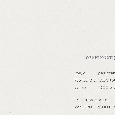
OPENINGSTI
ma, di
geslote
wo, do & vr
10:30 to
za, zo
10.00 to
keuken geopend
van 11.30 - 20.00 uur