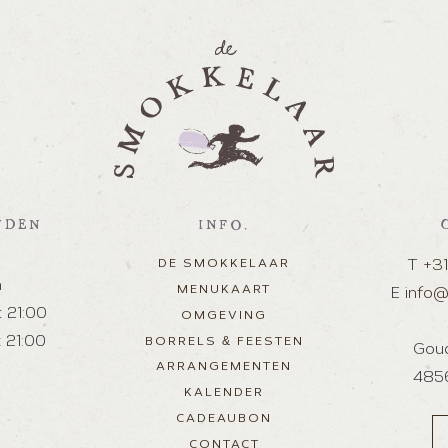
JDEN
INFO.
DE SMOKKELAAR
T
+31
n
MENUKAART
E
info@
t 21:00
OMGEVING
BORRELS & FEESTEN
t 21:00
Gou
ARRANGEMENTEN
4856
KALENDER
CADEAUBON
CONTACT