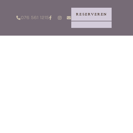
RESERVEREN
076 561 1215



